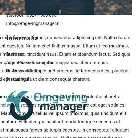
Telefoon: 0527 - 680 870
info@omgevingmanager.nl
 ipsum dolor sit amet, consectetur adipiscing elit. Nulla dictum
Informatie
dunt egestas. Nullam eget finibus massa. Etiam et leo maximus,
a mauris sed, tincidunt risus. Etiam et bibendum lacus. Sed quis
Diensten
r quam. Phasellus sagittis magna sed libero tempus
Algemene voorwaarden
itudin. Duis sollicitudin pretium eros, id fermentum est placerat
Privacyverklaring
ed egestas ligula ut diam consequat pharetra.
Disclaimer
m erat volutpat. Integer vehicula nulla id molestie pharetra.
ndisse ut sodales nisi. Vestibulum posuere est eget sodales
 Mauris convallis tellus vel ipsum maximus, quis tincidunt elit
mentum. Pellentesque habitant morbi tristique senectus et
 et malesuada fames ac turpis egestas. In consectetur aliquam
eu vulputate elit maximus vel. Nulla mattis semper nulla non